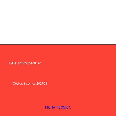
EAN: 8436570106194
Código interno: 202703
FICHA TÉCNICA